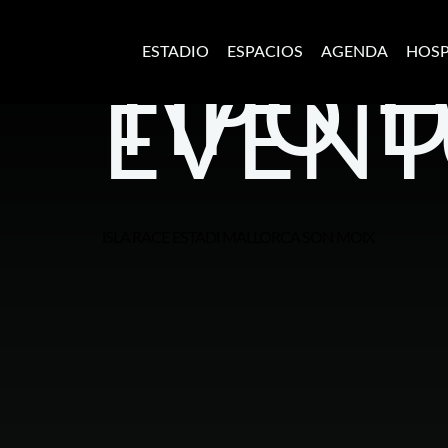
ESTADIO
ESPACIOS
AGENDA
HOSP
TIPO 
EVENT
ISLA RACE ESTADI MALLORCA SON MOIX