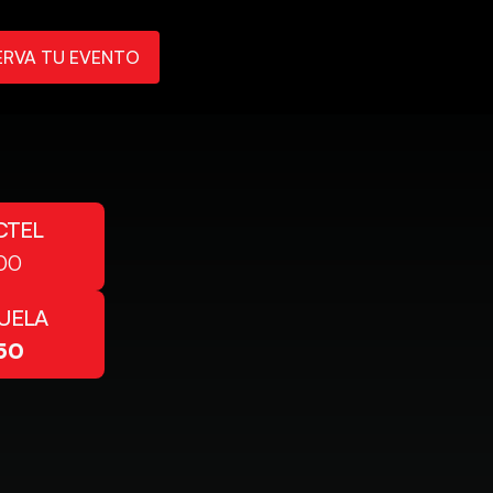
ERVA TU EVENTO
CTEL
00
UELA
50