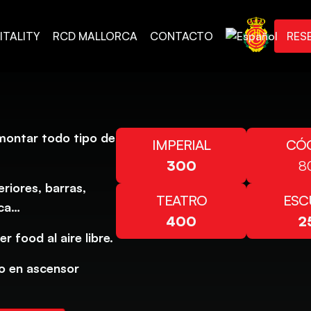
ITALITY
RCD MALLORCA
CONTACTO
RES
 montar todo tipo de
IMPERIAL
CÓ
300
8
riores, barras,
TEATRO
ESC
ica…
400
2
r food al aire libre.
so en ascensor