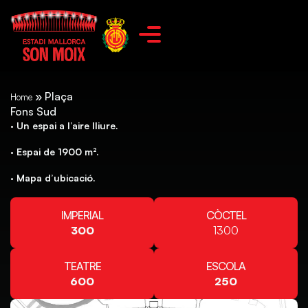
»
Plaça
Home
Fons Sud
· Un espai a l’aire lliure.
· Espai de 1900 m².
· Mapa d’ubicació.
IMPERIAL
CÒCTEL
300
1300
TEATRE
ESCOLA
600
250